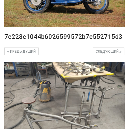
7c228c1044b6026599572b7c552715d3
ПРЕДЫДУЩИЙ
СЛЕДУЮЩИЙ