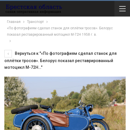
Главная
Транспорт
«По фотографиям сделал станок для оплётки тросов». Белорус
показал реставрированный мотоцикл М-72Н 1958 г. в.
Вернуться к "«По фотографиям сделал станок для
оплётки тросов». Белорус показал реставрированный
мотоцикл М-72Н…"