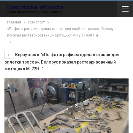
Главная
Транспорт
«По фотографиям сделал станок для оплётки тросов». Белорус
показал реставрированный мотоцикл М-72Н 1958 г. в.
Вернуться к "«По фотографиям сделал станок для
оплётки тросов». Белорус показал реставрированный
мотоцикл М-72Н…"