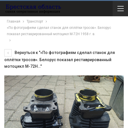
Главная
Транспорт
«По фотографиям сделал станок для оплётки тросов». Белорус
показал реставрированный мотоцикл М-72Н 1958 г. в.
Вернуться к "«По фотографиям сделал станок для
оплётки тросов». Белорус показал реставрированный
мотоцикл М-72Н…"