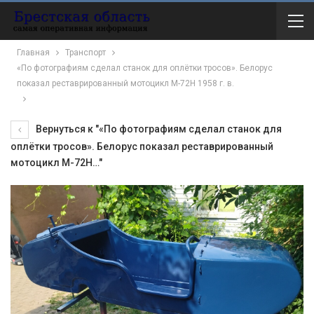
Главная
Транспорт
«По фотографиям сделал станок для оплётки тросов». Белорус
показал реставрированный мотоцикл М-72Н 1958 г. в.
Вернуться к "«По фотографиям сделал станок для
оплётки тросов». Белорус показал реставрированный
мотоцикл М-72Н…"