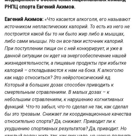
РНПЦ спорта Евгений Акимов.
Евгений Акимов:
«Что касается алкоголя, его называют
источником непластических калорий. То есть из него не
построится какой бы то ни было жир либо в мышцах,
либо сами мышцы. Но он все-таки источник калорий.
При поступлении пищи он с ней конкурирует, и уже в
данной ситуации он идет на энергообеспечение нашей
жизнедеятельности, а пищевые продукты при избытке
калорий – откладываются к нам на бока. К алкоголю
как надо относиться? Это нейротоксический яд.
Который в больших дозах способен приводить к
смертельным отравлениям. В малых дозах – к
небольшим отравлениям, к нарушению когнитивных
функций. Что-то забыл, что-то сделал не так, как сделал
бы это трезвым. Снижает ли координационные качества
относительно спорта? Да, снижает. Приводит ли к
ухудшению спортивных результатов? Да, приводит. Но
каждый волен жить так, как ему надо, но нужно получать