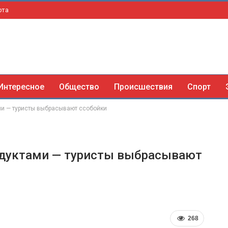
рта
Интересное
Общество
Происшествия
Спорт
ми — туристы выбрасывают ссобойки
родуктами — туристы выбрасывают
268