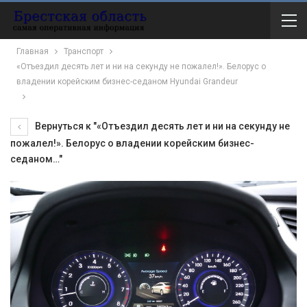
Главная
Транспорт
«Отъездил десять лет и ни на секунду не пожалел!». Белорус о
владении корейским бизнес-седаном Hyundai Grandeur
Вернуться к "«Отъездил десять лет и ни на секунду не
пожалел!». Белорус о владении корейским бизнес-
седаном…"