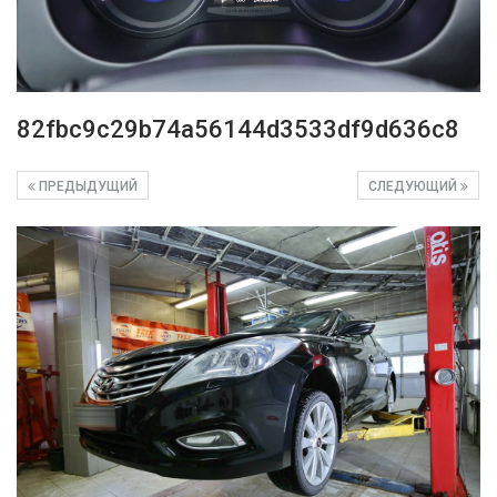
82fbc9c29b74a56144d3533df9d636c8
ПРЕДЫДУЩИЙ
СЛЕДУЮЩИЙ