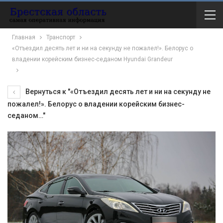
Главная
Транспорт
«Отъездил десять лет и ни на секунду не пожалел!». Белорус о
владении корейским бизнес-седаном Hyundai Grandeur
Вернуться к "«Отъездил десять лет и ни на секунду не
пожалел!». Белорус о владении корейским бизнес-
седаном…"