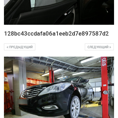
128bc43ccdafa06a1eeb2d7e897587d2
ПРЕДЫДУЩИЙ
СЛЕДУЮЩИЙ