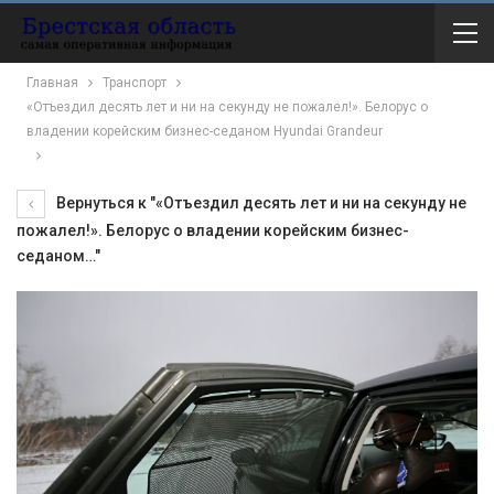
Главная
Транспорт
«Отъездил десять лет и ни на секунду не пожалел!». Белорус о
владении корейским бизнес-седаном Hyundai Grandeur
Вернуться к "«Отъездил десять лет и ни на секунду не
пожалел!». Белорус о владении корейским бизнес-
седаном…"