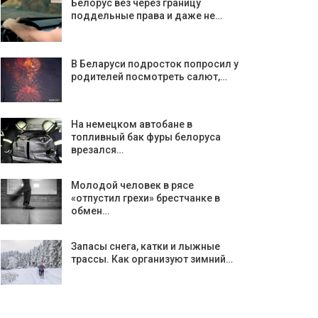
Белорус вез через границу
поддельные права и даже не…
В Беларуси подросток попросил у
родителей посмотреть салют,…
На немецком автобане в
топливный бак фуры белоруса
врезался…
Молодой человек в рясе
«отпустил грехи» брестчанке в
обмен…
Запасы снега, катки и лыжные
трассы. Как организуют зимний…