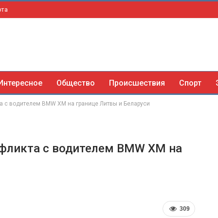
рта
Интересное
Общество
Происшествия
Спорт
а с водителем BMW XM на границе Литвы и Беларуси
нфликта с водителем BMW XM на
309