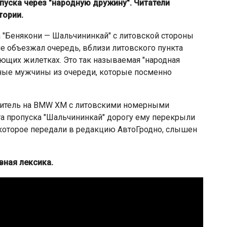
пуска через "народную дружину". Читатели
тории.
а "Бенякони — Шальчининкай" с литовской стороны
не объезжал очередь, вблизи литовского пункта
щих жилетках. Это так называемая "народная
чные мужчины из очереди, которые посменно
одитель на BMW XM с литовскими номерными
та пропуска "Шальчининкай" дорогу ему перекрыли
 которое передали в редакцию АвтоГродно, слышен
вная лексика.