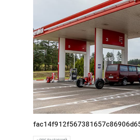
fac14f912f567381657c86906d6