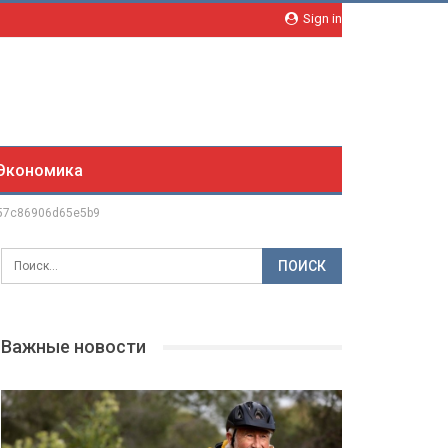
Sign in
Экономика
57c86906d65e5b9
Важные новости