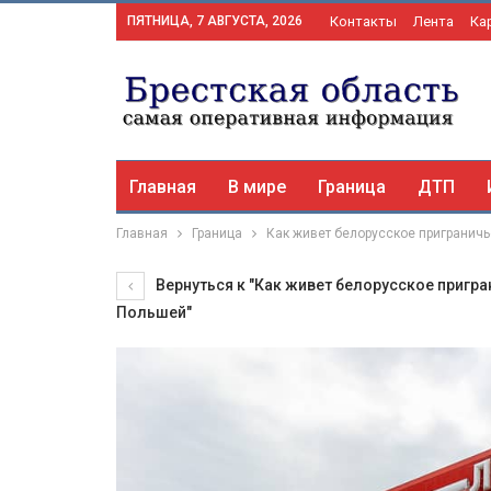
ПЯТНИЦА, 7 АВГУСТА, 2026
Контакты
Лента
Ка
Главная
В мире
Граница
ДТП
Главная
Граница
Как живет белорусское приграничь
Вернуться к "Как живет белорусское пригра
Польшей"