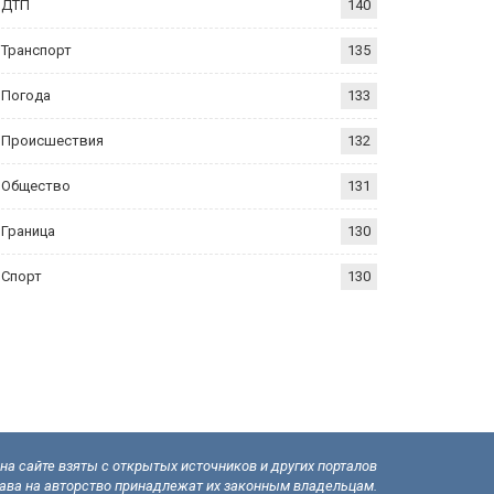
ДТП
140
Транспорт
135
Погода
133
Происшествия
132
Общество
131
Граница
130
Спорт
130
а сайте взяты с открытых источников и других порталов
рава на авторство принадлежат их законным владельцам.