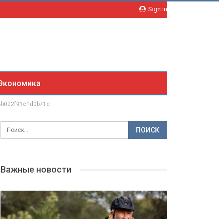
Sign in
Экономика
6b022f91c1d0b71c
Важные новости