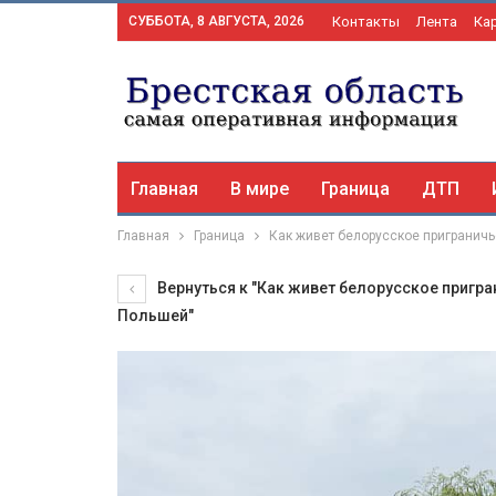
СУББОТА, 8 АВГУСТА, 2026
Контакты
Лента
Ка
Главная
В мире
Граница
ДТП
Главная
Граница
Как живет белорусское приграничь
Вернуться к "Как живет белорусское пригра
Польшей"