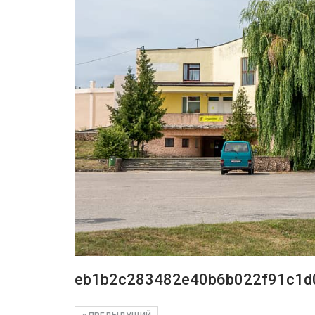
eb1b2c283482e40b6b022f91c1d