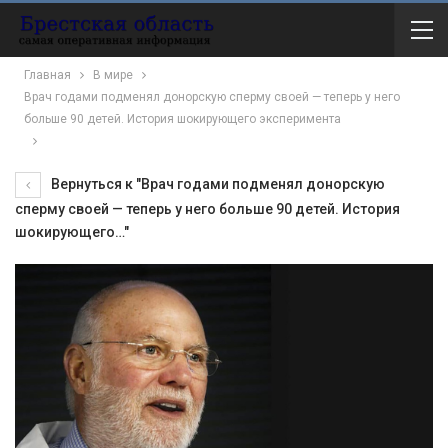
Главная
В мире
Врач годами подменял донорскую сперму своей — теперь у него
больше 90 детей. История шокирующего эксперимента
Вернуться к "Врач годами подменял донорскую
сперму своей — теперь у него больше 90 детей. История
шокирующего…"