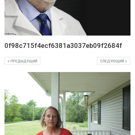
0f98c715f4ecf6381a3037eb09f2684f
ПРЕДЫДУЩИЙ
СЛЕДУЮЩИЙ