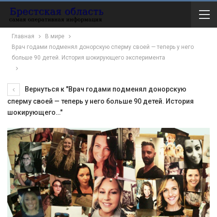
Главная
В мире
Врач годами подменял донорскую сперму своей — теперь у него
больше 90 детей. История шокирующего эксперимента
Вернуться к "Врач годами подменял донорскую
сперму своей — теперь у него больше 90 детей. История
шокирующего…"