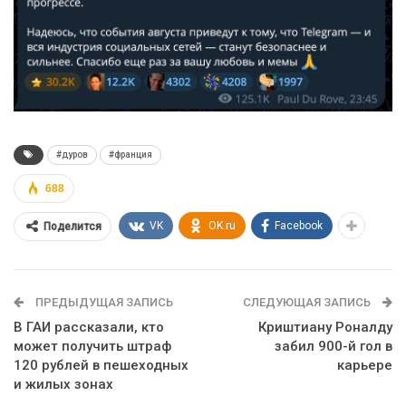
#дуров
#франция
688
VK
OK.ru
Facebook
Поделится
ПРЕДЫДУЩАЯ ЗАПИСЬ
СЛЕДУЮЩАЯ ЗАПИСЬ
В ГАИ рассказали, кто
Криштиану Роналду
может получить штраф
забил 900-й гол в
120 рублей в пешеходных
карьере
и жилых зонах