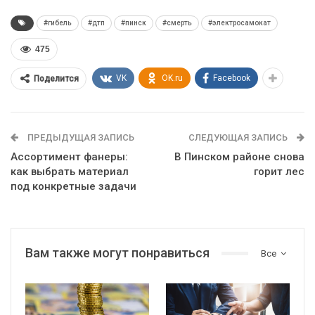
#гибель
#дтп
#пинск
#смерть
#электросамокат
475
VK
OK.ru
Facebook
Поделится
ПРЕДЫДУЩАЯ ЗАПИСЬ
СЛЕДУЮЩАЯ ЗАПИСЬ
Ассортимент фанеры:
В Пинском районе снова
как выбрать материал
горит лес
под конкретные задачи
Вам также могут понравиться
Все