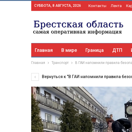
СУББОТА, 8 АВГУСТА, 2026
Контакты
Лента
Ка
Главная
В мире
Граница
ДТП
Главная
Транспорт
В ГАИ напомнили правила безопа
Вернуться к "В ГАИ напомнили правила безо