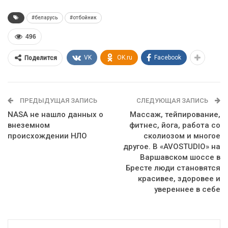
#беларусь
#отбойник
496
VK
OK.ru
Facebook
Поделится
ПРЕДЫДУЩАЯ ЗАПИСЬ
СЛЕДУЮЩАЯ ЗАПИСЬ
NASA не нашло данных о
Массаж, тейпирование,
внеземном
фитнес, йога, работа со
происхождении НЛО
сколиозом и многое
другое. В «AVOSTUDIO» на
Варшавском шоссе в
Бресте люди становятся
красивее, здоровее и
увереннее в себе