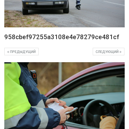
958cbef97255a3108e4e78279ce481cf
ПРЕДЫДУЩИЙ
СЛЕДУЮЩИЙ