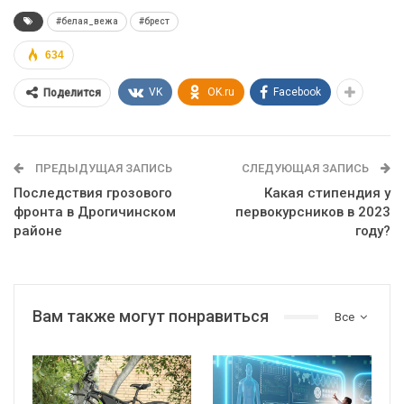
#белая_вежа
#брест
634
VK
OK.ru
Facebook
Поделится
ПРЕДЫДУЩАЯ ЗАПИСЬ
СЛЕДУЮЩАЯ ЗАПИСЬ
Последствия грозового
Какая стипендия у
фронта в Дрогичинском
первокурсников в 2023
районе
году?
Вам также могут понравиться
Все