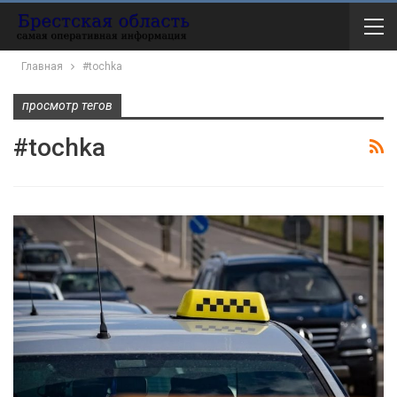
Главная
#tochka
просмотр тегов
#tochka