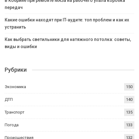
В Кобрине при ремонте МАЗа на рабочего упала коробка
передач
Какие ошибки находят при IT-аудите: топ проблем и как их
устранить
Как выбрать светильники для натяжного потолка: советы,
виды и ошибки
Рубрики
Экономика
150
ДТП
140
Транспорт
135
Погода
133
Происшествия
132