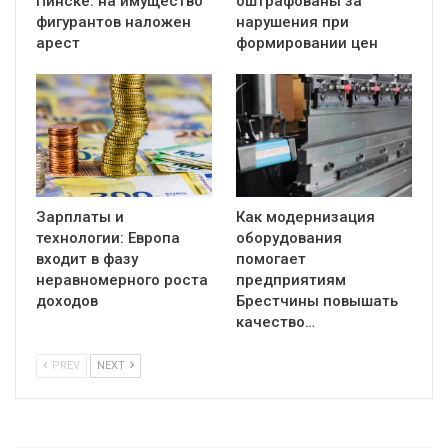
Пинске: на имущество
оштрафованы за
фигурантов наложен
нарушения при
арест
формировании цен
Зарплаты и
Как модернизация
технологии: Европа
оборудования
входит в фазу
помогает
неравномерного роста
предприятиям
доходов
Брестчины повышать
качество…
PREV
NEXT