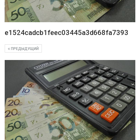
e1524cadcb1feec03445a3d668fa7393
ПРЕДЫДУЩИЙ