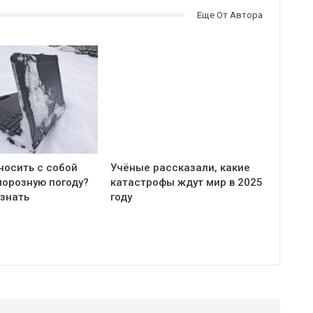
Еще От Автора
носить с собой
Учёные рассказали, какие
морозную погоду?
катастрофы ждут мир в 2025
 знать
году