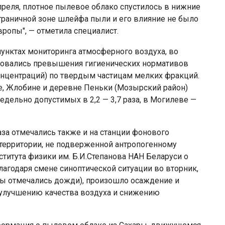
преля, плотное пылевое облако спустилось в нижние
 граничной зоне шлейфа пыли и его влияние не было
вропы", — отметила специалист.
унктах мониторинга атмосферного воздуха, во
ировались превышения гигиенических нормативов
онцентраций) по твердым частицам мелких фракций.
ле, Жлобине и деревне Пеньки (Мозырский район)
ельно допустимых в 2,2 — 3,7 раза, в Могилеве —
аза отмечались также и на станции фонового
территории, не подверженной антропогенному
итута физики им. Б.И.Степанова НАН Беларуси о
лагодаря смене синоптической ситуации во вторник,
аны отмечались дожди), произошло осаждение и
 улучшению качества воздуха и снижению