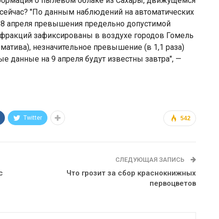
формация о пылевом облаке из Сахары, движущемся
а сейчас? "По данным наблюдений на автоматических
, 8 апреля превышения предельно допустимой
 фракций зафиксированы в воздухе городов Гомель
рматива), незначительное превышение (в 1,1 раза)
е данные на 9 апреля будут известны завтра", —
Twitter
542
СЛЕДУЮЩАЯ ЗАПИСЬ
с
Что грозит за сбор краснокнижных
первоцветов