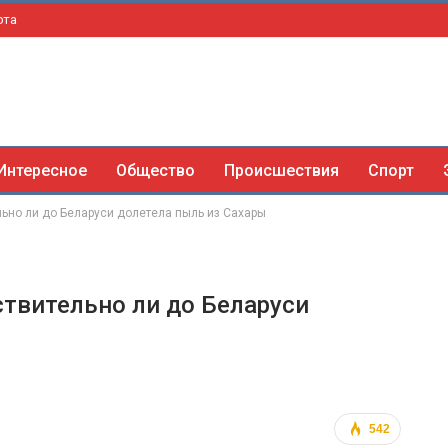
рта
Интересное
Общество
Происшествия
Спорт
ьно ли до Беларуси долетела пыль из Сахары
ствительно ли до Беларуси
542