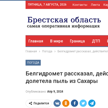
ПЯТНИЦА, 7 АВГУСТА, 2026
Контакты
Лента
Ка
Главная
В мире
Граница
ДТП
Главная
Погода
Белгидромет рассказал, действител
ПОГОДА
Белгидромет рассказал, дей
долетела пыль из Сахары
Опубликовано
Апр 9, 2024
Поделится