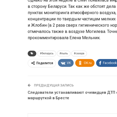
Однако на этой неделе в СМИ появилась ин
в сторону Беларуси. Так как же обстоят дел
пунктах мониторинга атмосферного воздуха
концентрации по твердым частицам мелких
и Жлобин (в 2 раза сверх гигиенического но
отмечалось также в воздухе Могилева. Точны
прокомментировала Елена Мельник.
#беларусь
#пыль
#сахара
VK
OK.ru
Facebook
Поделится
ПРЕДЫДУЩАЯ ЗАПИСЬ
Следователи устанавливают очевидцев ДТП 
маршруткой в Бресте