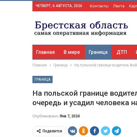
ЧЕТВЕРГ, 6 АВГУСТА, 2026
Контакты
Лента
Кар
Главная
В мире
Граница
ДТП
Главная
Граница
На польской границе водитель Aud
ГРАНИЦА
На польской границе водите
очередь и усадил человека н
Опубликовано
Янв 7, 2024
Поделится