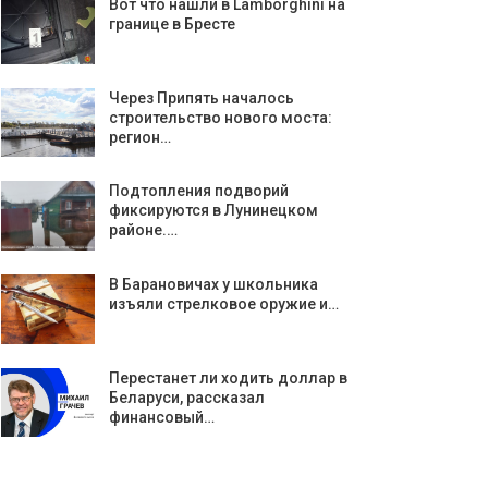
Вот что нашли в Lamborghini на
границе в Бресте
Через Припять началось
строительство нового моста:
регион…
Подтопления подворий
фиксируются в Лунинецком
районе.…
В Барановичах у школьника
изъяли стрелковое оружие и…
Перестанет ли ходить доллар в
Беларуси, рассказал
финансовый…