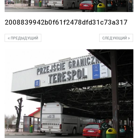
2008839942b0f61f2478dfd31c73a317
ПРЕДЫДУЩИЙ
СЛЕДУЮЩИЙ