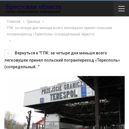
Главная
Граница
ГПК: за четыре дня меньше всего легковушек принял польский
погранпереход «Тересполь» (сопредельный «Брест»)
Вернуться к "ГПК: за четыре дня меньше всего
легковушек принял польский погранпереход «Тересполь»
(сопредельный…"