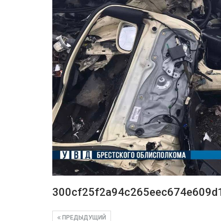
300cf25f2a94c265eec674e609d
ПРЕДЫДУЩИЙ