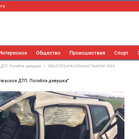
рта
Интересное
Общество
Происшествия
Спорт
 ДТП. Погибла девушка
300cf25f2a94c265eec674e609d12fd4
ужасное ДТП. Погибла девушка"