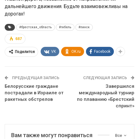
дальнейшего движения. Будьте взаимовежливы на
дорогах!
#брестская_область
#гибель
#пинск
687
VK
OK.ru
Facebook
Поделится
ПРЕДЫДУЩАЯ ЗАПИСЬ
СЛЕДУЮЩАЯ ЗАПИСЬ
Белорусские граждане
Завершился
пострадали в Израиле от
международный турнир
ракетных обстрелов
по плаванию «Брестский
спринт»
Вам также могут понравиться
Все