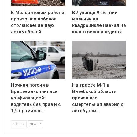
В Малоритском районе
В Лунинце 9-летний
произошло лобовое
мальчик на
столкновение двух
квадроцикле наехал на
автомобилей
юного велосипедиста
Ночная погоня в
На трассе М-1 в
Бресте закончилась
Витебской области
конфискацией:
произошла
водитель без прав и с
смертельная авария с
1,9 промилле…
автобусом…
PREV
NEXT