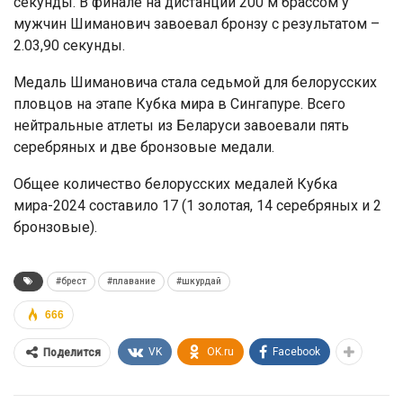
секунды. В финале на дистанции 200 м брассом у
мужчин Шиманович завоевал бронзу с результатом –
2.03,90 секунды.
Медаль Шимановича стала седьмой для белорусских
пловцов на этапе Кубка мира в Сингапуре. Всего
нейтральные атлеты из Беларуси завоевали пять
серебряных и две бронзовые медали.
Общее количество белорусских медалей Кубка
мира-2024 составило 17 (1 золотая, 14 серебряных и 2
бронзовые).
#брест
#плавание
#шкурдай
666
VK
OK.ru
Facebook
Поделится