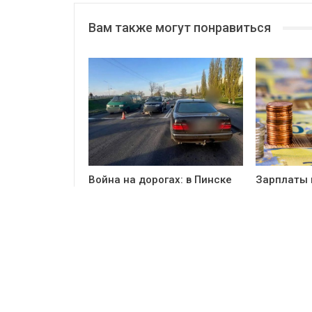
Вам также могут понравиться
Война на дорогах: в Пинске
Зарплаты 
под колесами погиб 13-
Европа вхо
летний подросток
неравноме
доходов
PREV
NEXT