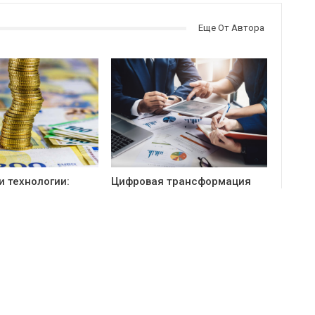
Еще От Автора
и технологии:
Цифровая трансформация
дит в фазу
бизнеса: ключевые тренды и
рного роста
реальные преимущества