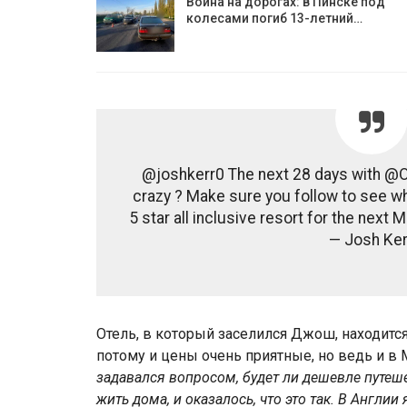
Война на дорогах: в Пинске под
колесами погиб 13-летний…
@joshkerr0 The next 28 days with @O
crazy ? Make sure you follow to see what
5 star all inclusive resort for the nex
— Josh Ker
Отель, в который заселился Джош, находится 
потому и цены очень приятные, но ведь и в 
задавался вопросом, будет ли дешевле путеше
жить дома, и оказалось, что это так. В Англии 