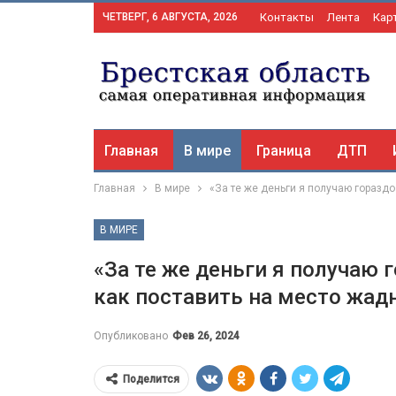
ЧЕТВЕРГ, 6 АВГУСТА, 2026
Контакты
Лента
Кар
Главная
В мире
Граница
ДТП
Главная
В мире
«За те же деньги я получаю горазд
В МИРЕ
«За те же деньги я получаю 
как поставить на место жад
Опубликовано
Фев 26, 2024
Поделится