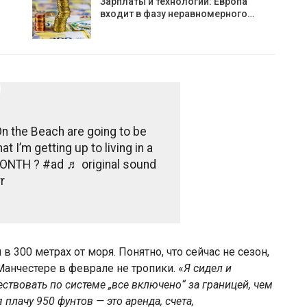
Зарплаты и технологии: Европа
входит в фазу неравномерного…
n the Beach are going to be
 I’m getting up to living in a
t MONTH ? #ad ♬ original sound
r
в 300 метрах от моря. Понятно, что сейчас не сезон,
Манчестере в феврале не тропики. «
Я сидел и
ствовать по системе „все включено“ за границей, чем
я плачу 950 фунтов — это аренда, счета,