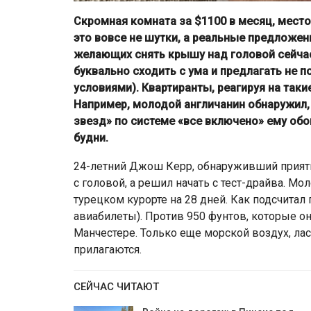
Скромная комната за $1100 в месяц, место
это вовсе не шутки, а реальные предложени
желающих снять крышу над головой сейчас
буквально сходить с ума и предлагать не 
условиями). Квартиранты, реагируя на так
Например, молодой англичанин обнаружил, 
звезд» по системе «все включено» ему об
будни.
24-летний Джош Керр, обнаруживший приятн
с головой, а решил начать с тест-драйва. М
турецком курорте на 28 дней. Как подсчитал
авиабилеты). Против 950 фунтов, которые о
Манчестере. Только еще морской воздух, ла
прилагаются.
СЕЙЧАС ЧИТАЮТ