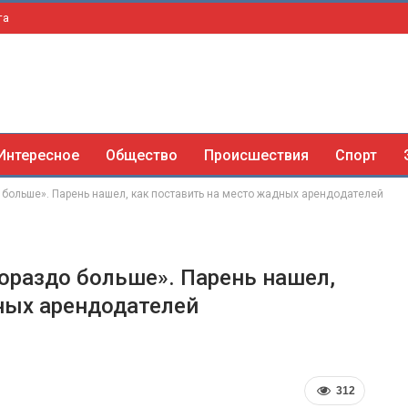
та
Интересное
Общество
Происшествия
Спорт
о больше». Парень нашел, как поставить на место жадных арендодателей
гораздо больше». Парень нашел,
ных арендодателей
312