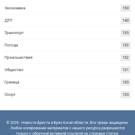
Экономика
150
ДТП
140
Транспорт
135
Погода
133
Происшествия
132
Общество
131
Граница
130
Спорт
130
© 2026 - Новости Бреста и Брестской области. Все права защищены.
Любое копирование материалов с нашего ресурса разрешается
только с обратной активной ссылкой на страницу статьи.