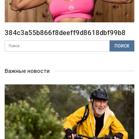
384c3a55b866f8deeff9d8618dbf99b8
Важные новости