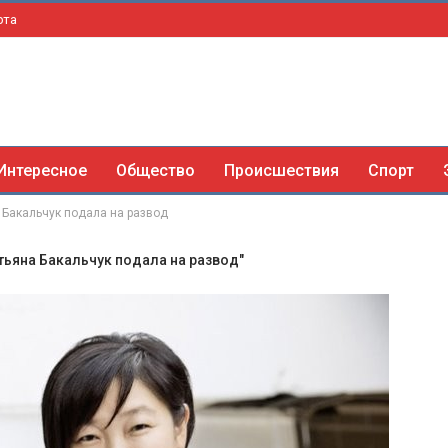
рта
Интересное
Общество
Происшествия
Спорт
а Бакальчук подала на развод
атьяна Бакальчук подала на развод"