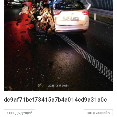
dc9af71bef73415a7b4a014cd9a31a0c
ПРЕДЫДУЩИЙ
СЛЕДУЮЩИЙ