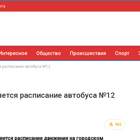
рта
Интересное
Общество
Происшествия
Спорт
ся расписание автобуса №12
няется расписание автобуса №12
861
яется расписание движения на городском