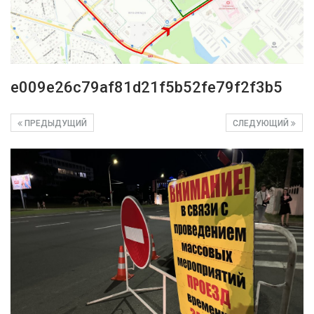
e009e26c79af81d21f5b52fe79f2f3b5
ПРЕДЫДУЩИЙ
СЛЕДУЮЩИЙ