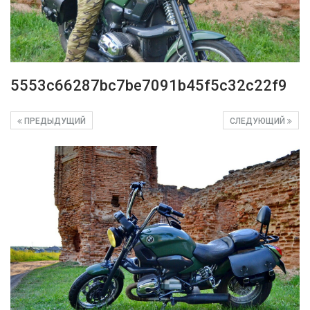
5553c66287bc7be7091b45f5c32c22f9
ПРЕДЫДУЩИЙ
СЛЕДУЮЩИЙ