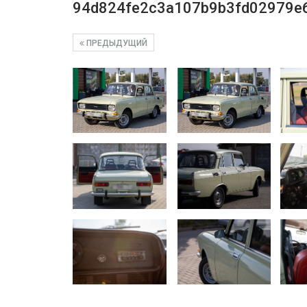
94d824fe2c3a107b9b3fd02979e
ПРЕДЫДУЩИЙ