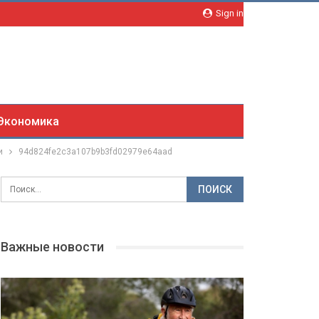
Sign in
Экономика
и
94d824fe2c3a107b9b3fd02979e64aad
Важные новости