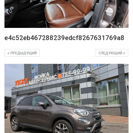
e4c52eb467288239edcf8267631769a8
ПРЕДЫДУЩИЙ
СЛЕДУЮЩИЙ