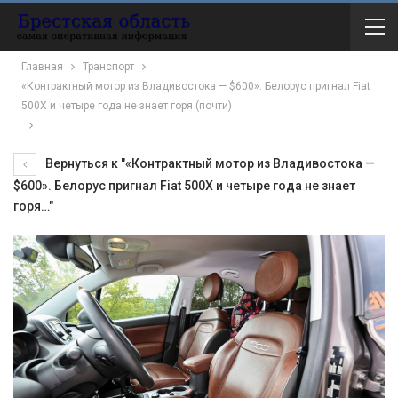
Главная
Транспорт
«Контрактный мотор из Владивостока — $600». Белорус пригнал Fiat
500X и четыре года не знает горя (почти)
Вернуться к "«Контрактный мотор из Владивостока —
$600». Белорус пригнал Fiat 500X и четыре года не знает
горя…"