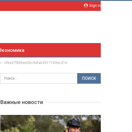
Sign in
Экономика
cf6a37fb96ee35c9efa63917183ec316
Важные новости