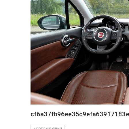
cf6a37fb96ee35c9efa63917183