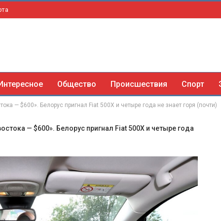
рта
Интересное
Общество
Происшествия
Спорт
ка — $600». Белорус пригнал Fiat 500X и четыре года не знает горя (почти)
стока — $600». Белорус пригнал Fiat 500X и четыре года