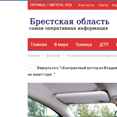
ПЯТНИЦА, 7 АВГУСТА, 2026
Контакты
Лента
Ка
Главная
В мире
Граница
ДТП
Главная
Транспорт
«Контрактный мотор из Владивосто
Вернуться к "«Контрактный мотор из Владиво
не знает горя…"