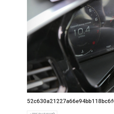
52c630a21227a66e94bb118bc6f