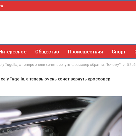
та
Интересное
Общество
Происшествия
Спорт
ly Tugella, а теперь очень хочет вернуть кроссовер обратно. Почему?
52c6
eely Tugella, а теперь очень хочет вернуть кроссовер