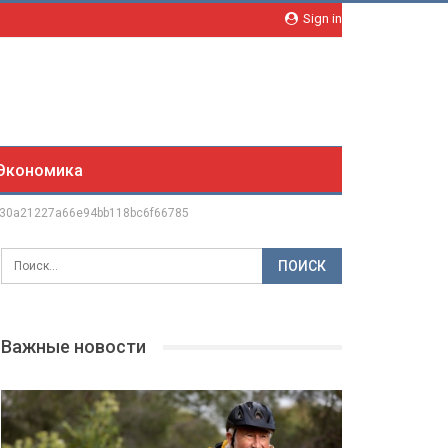
Sign in
Экономика
30a21227a66e94bb118bc6f66785
Важные новости