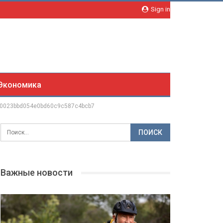
Sign in
Экономика
0023bbd054e0bd60c9c587c4bcb7
Важные новости