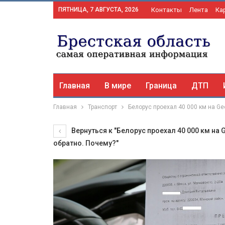
ПЯТНИЦА, 7 АВГУСТА, 2026
Контакты
Лента
Ка
Главная
В мире
Граница
ДТП
Главная
Транспорт
Белорус проехал 40 000 км на Gee
Вернуться к "Белорус проехал 40 000 км на G
обратно. Почему?"