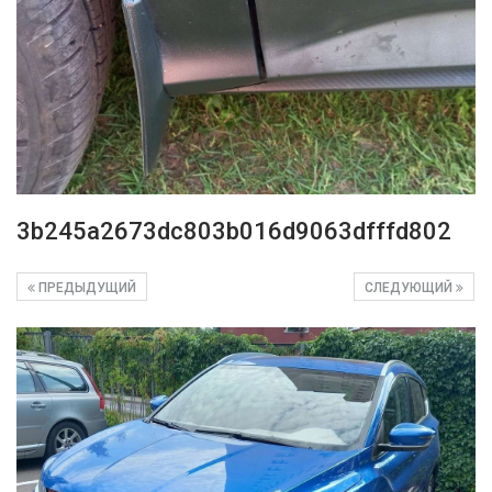
3b245a2673dc803b016d9063dfffd802
ПРЕДЫДУЩИЙ
СЛЕДУЮЩИЙ