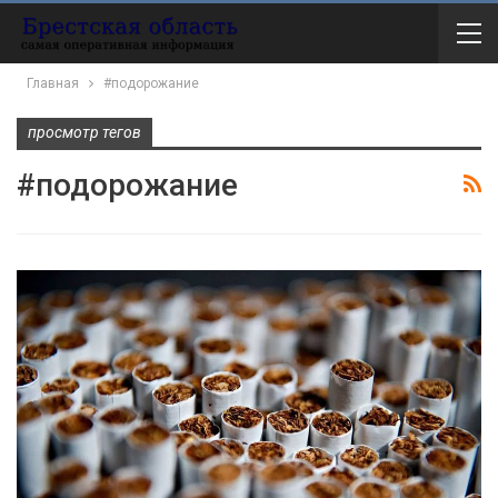
Главная
#подорожание
просмотр тегов
#подорожание