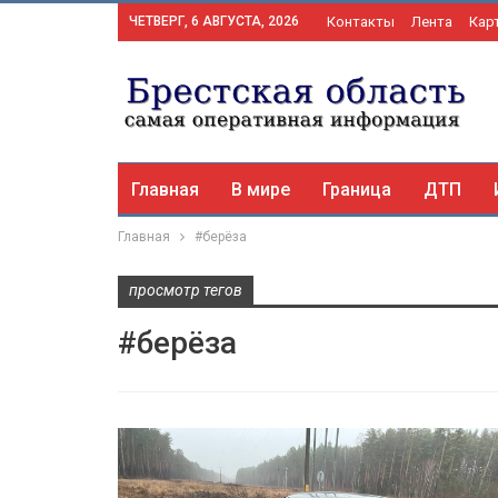
ЧЕТВЕРГ, 6 АВГУСТА, 2026
Контакты
Лента
Кар
Главная
В мире
Граница
ДТП
Главная
#берёза
просмотр тегов
#берёза