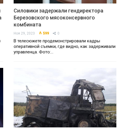
и
Силовики задержали гендиректора
а
Березовского мясоконсервного
комбината
Ноя 29, 2023
599
0
)
В телесюжете продемонстрировали кадры
оперативной съемки, где видно, как задерживали
управленца. Фото:…