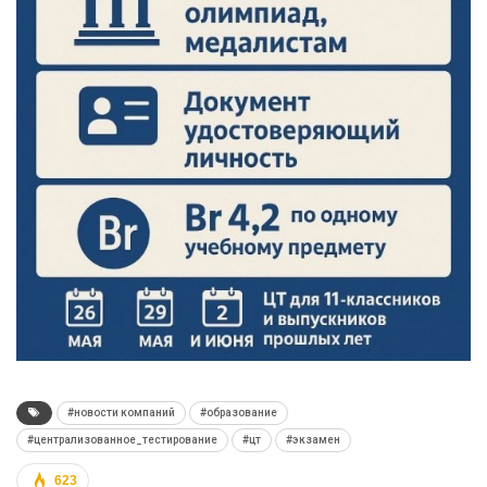
#новости компаний
#образование
#централизованное_тестирование
#цт
#экзамен
623