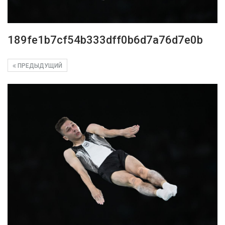
189fe1b7cf54b333dff0b6d7a76d7e0b
ПРЕДЫДУЩИЙ