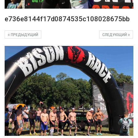
e736e8144f17d0874535c108028675bb
ПРЕДЫДУЩИЙ
СЛЕДУЮЩИЙ