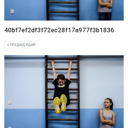
40bf7ef2df3f72ec28f17a977f3b1836
ПРЕДЫДУЩИЙ